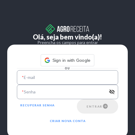
Olá, seja bem vindo(a)!
Preencha os campos para entrar
Sign in with Google
OU
*
E-mail
*
Senha
RECUPERAR SENHA
ENTRAR
CRIAR NOVA CONTA